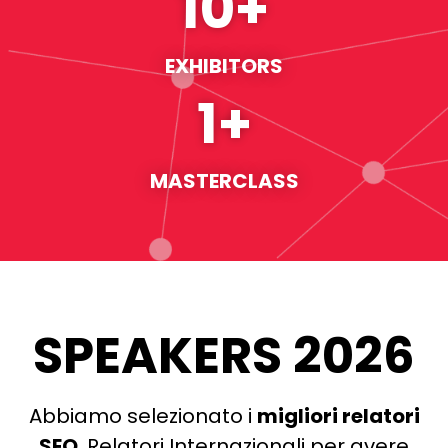
10
+
EXHIBITORS
1
+
MASTERCLASS
SPEAKERS 2026
Abbiamo selezionato i
migliori relatori
SEO
. Relatori Internazionali per avere